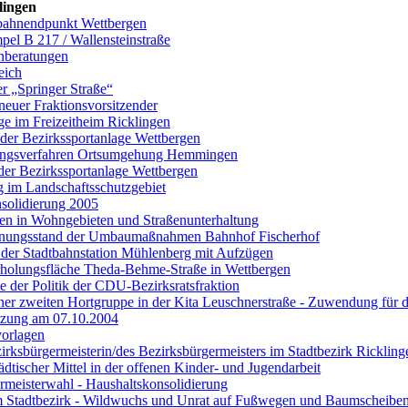
lingen
tbahnendpunkt Wettbergen
el B 217 / Wallensteinstraße
nberatungen
eich
r „Springer Straße“
neuer Fraktionsvorsitzender
ge im Freizeitheim Ricklingen
z der Bezirkssportanlage Wettbergen
llungsverfahren Ortsumgehung Hemmingen
der Bezirkssportanlage Wettbergen
g im Landschaftsschutzgebiet
solidierung 2005
en in Wohngebieten und Straßenunterhaltung
lanungsstand der Umbaumaßnahmen Bahnhof Fischerhof
der Stadtbahnstation Mühlenberg mit Aufzügen
rholungsfläche Theda-Behme-Straße in Wettbergen
 der Politik der CDU-Bezirksratsfraktion
ner zweiten Hortgruppe in der Kita Leuschnerstraße - Zuwendung für d
itzung am 07.10.2004
orlagen
irksbürgermeisterin/des Bezirksbürgermeisters im Stadtbezirk Ricklin
ädtischer Mittel in der offenen Kinder- und Jugendarbeit
rmeisterwahl - Haushaltskonsolidierung
m Stadtbezirk - Wildwuchs und Unrat auf Fußwegen und Baumscheibe