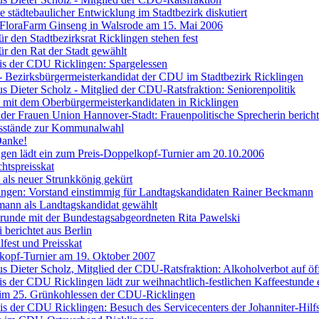
 städtebaulicher Entwicklung im Stadtbezirk diskutiert
 FloraFarm Ginseng in Walsrode am 15. Mai 2006
r den Stadtbezirksrat Ricklingen stehen fest
ür den Rat der Stadt gewählt
is der CDU Ricklingen: Spargelessen
- Bezirksbürgermeisterkandidat der CDU im Stadtbezirk Ricklingen
us Dieter Scholz - Mitglied der CDU-Ratsfraktion: Seniorenpolitik
mit dem Oberbürgermeisterkandidaten in Ricklingen
der Frauen Union Hannover-Stadt: Frauenpolitische Sprecherin bericht
nsstände zur Kommunalwahl
Danke!
en lädt ein zum Preis-Doppelkopf-Turnier am 20.10.2006
htspreisskat
 als neuer Strunkkönig gekürt
ngen: Vorstand einstimmig für Landtagskandidaten Rainer Beckmann
ann als Landtagskandidat gewählt
runde mit der Bundestagsabgeordneten Rita Pawelski
 berichtet aus Berlin
lfest und Preisskat
kopf-Turnier am 19. Oktober 2007
us Dieter Scholz, Mitglied der CDU-Ratsfraktion: Alkoholverbot auf öff
is der CDU Ricklingen lädt zur weihnachtlich-festlichen Kaffeestunde 
im 25. Grünkohlessen der CDU-Ricklingen
is der CDU Ricklingen: Besuch des Servicecenters der Johanniter-Hilf