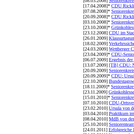
[08.03.2008]
Seniorenkrei
[17.04.2008]*
CDU Ricklin
[07.08.2008]*
Seniorenkre
[20.09.2008]*
CDU Rickli
[03.10.2008]*
Seniorenkre
[23.10.2008]*
Grünkohles
[23.12.2008]
CDU im Stadt
[26.01.2009]
Klausurtagu
[18.02.2009]
Verkehrssich
[24.03.2009]
Wettberger C
[23.04.2009]*
CDU-Seniore
[06.07.2009]
Ergebnis der
[13.07.2009]
[TB] CDU: Ne
[20.09.2009]
Seniorenkreis
[20.09.2009]*
CDU: Ursula
[22.10.2009]
Bundestagswa
[18.11.2009]*
Seniorenkre
[23.11.2009]
Grünkohless
[15.01.2010]*
Seniorenkre
[07.10.2010]
CDU-Ortsverba
[23.02.2010]
Ursula von d
[03.04.2010]
Praktikum im
[08.04.2010]
MdB von der 
[25.10.2010]
Seniorenteam
[24.01.2011]
Erfolgreiche