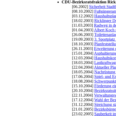
CDU-Bezirksratsfraktion Rick
[06.2002]
Sicherheit Stad
[08.10.2002]
Fußgängeramp
[03.12.2002]
Haushaltspla
[18.02.2003]
Ricklinger D
[11.03.2003]
Radweg in de
[01.04.2003]
Albert Koch 
[26.06.2003]
Toilettenanla
[19.09.2003]
3. Sportplat
[18.10.2003]
Planfestste
[26.11.2003]
Erweiterung 
[15.01.2004]
Asphaltierun
[12.03.2004]
Haushaltskon
[18.03.2004]
Lastkraftwag
[22.04.2004]
Aktueller P
[18.05.2004]
Nachrüstung 
[17.06.2004]
Spiel- und E
[18.08.2004]
Schwerpunkte
[15.10.2004]
Förderung ei
[20.10.2004]
Bezirksratss
[22.11.2004]
Verwaltungsv
[17.12.2004]
Wahl der Bez
[31.12.2004]
Streichung st
[21.01.2005]
Bezirksbürge
[23.02.2005]
Sauberkeit i