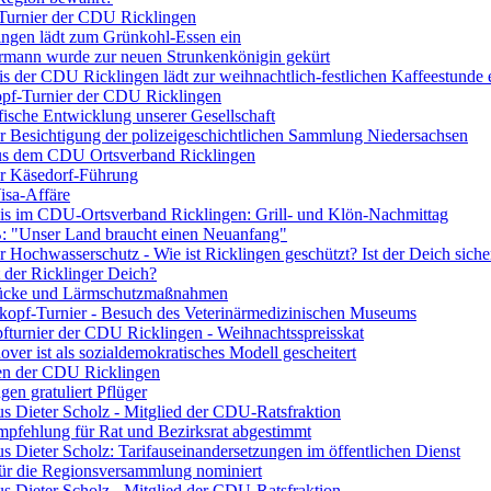
Turnier der CDU Ricklingen
ngen lädt zum Grünkohl-Essen ein
mann wurde zur neuen Strunkenkönigin gekürt
is der CDU Ricklingen lädt zur weihnachtlich-festlichen Kaffeestunde 
pf-Turnier der CDU Ricklingen
ische Entwicklung unserer Gesellschaft
r Besichtigung der polizeigeschichtlichen Sammlung Niedersachsen
aus dem CDU Ortsverband Ricklingen
r Käsedorf-Führung
isa-Affäre
is im CDU-Ortsverband Ricklingen: Grill- und Klön-Nachmittag
: "Unser Land braucht einen Neuanfang"
 Hochwasserschutz - Wie ist Ricklingen geschützt? Ist der Deich siche
t der Ricklinger Deich?
ücke und Lärmschutzmaßnahmen
kopf-Turnier - Besuch des Veterinärmedizinischen Museums
fturnier der CDU Ricklingen - Weihnachtsspreisskat
ver ist als sozialdemokratisches Modell gescheitert
en der CDU Ricklingen
en gratuliert Pflüger
us Dieter Scholz - Mitglied der CDU-Ratsfraktion
pfehlung für Rat und Bezirksrat abgestimmt
s Dieter Scholz: Tarifauseinandersetzungen im öffentlichen Dienst
ür die Regionsversammlung nominiert
us Dieter Scholz - Mitglied der CDU-Ratsfraktion