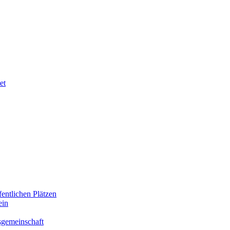
et
entlichen Plätzen
ein
sgemeinschaft