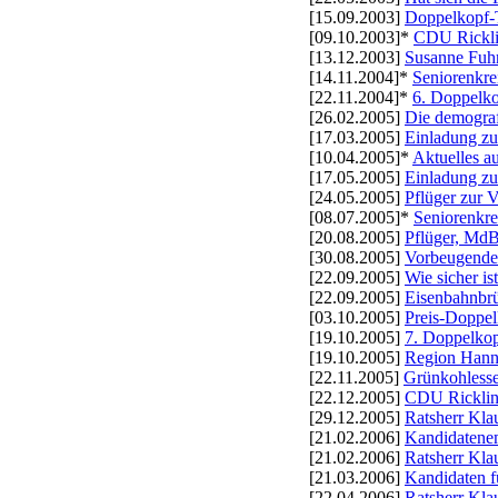
[15.09.2003]
Doppelkopf-
[09.10.2003]*
CDU Rickli
[13.12.2003]
Susanne Fuhr
[14.11.2004]*
Seniorenkre
[22.11.2004]*
6. Doppelko
[26.02.2005]
Die demograf
[17.03.2005]
Einladung zu
[10.04.2005]*
Aktuelles 
[17.05.2005]
Einladung zu
[24.05.2005]
Pflüger zur V
[08.07.2005]*
Seniorenkre
[20.08.2005]
Pflüger, MdB
[30.08.2005]
Vorbeugender
[22.09.2005]
Wie sicher is
[22.09.2005]
Eisenbahnbr
[03.10.2005]
Preis-Doppel
[19.10.2005]
7. Doppelkop
[19.10.2005]
Region Hanno
[22.11.2005]
Grünkohless
[22.12.2005]
CDU Rickling
[29.12.2005]
Ratsherr Kla
[21.02.2006]
Kandidatenem
[21.02.2006]
Ratsherr Klau
[21.03.2006]
Kandidaten f
[22.04.2006]
Ratsherr Kla