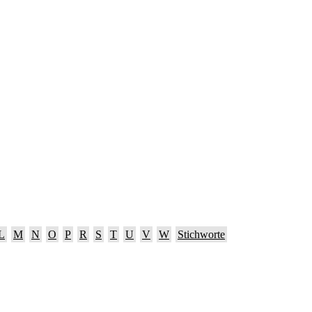
L
M
N
O
P
R
S
T
U
V
W
Stichworte