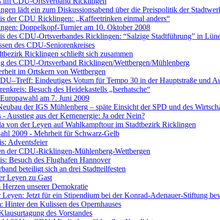
s im CDU-Ortsverband Ricklingen
gen lädt ein zum Diskussionsabend über die Preispolitik der Stadtwe
is der CDU Ricklingen: „Kaffeetrinken einmal anders“
ngen: Doppelkopf-Turnier am 10. Oktober 2008
is des CDU-Ortsverbandes Ricklingen: “Salzige Stadtführung” in Lün
ssen des CDU-Seniorenkreises
bezirk Ricklingen schließt sich zusammen
ng des CDU-Ortsverband Ricklingen/Wettbergen/Mühlenberg
erheit im Ortskern von Wettbergen
DU–Treff: Eindeutiges Votum für Tempo 30 in der Hauptstraße und A
nkreis: Besuch des Heidekastells „Iserhatsche“
 Europawahl am 7. Juni 2009
ubau der IGS Mühlenberg – späte Einsicht der SPD und des Wirtsch
 - Ausstieg aus der Kernenergie: Ja oder Nein?
 von der Leyen auf Wahlkampftour im Stadtbezirk Ricklingen
hl 2009 - Mehrheit für Schwarz-Gelb
is: Adventsfeier
en der CDU-Ricklingen-Mühlenberg-Wettbergen
is: Besuch des Flughafen Hannover
nd beteiligt sich an drei Stadtteilfesten
er Leyen zu Gast
 Herzen unserer Demokratie
Leyen: Jetzt für ein Stipendium bei der Konrad-Adenauer-Stiftung be
: Hinter den Kulissen des Opernhauses
 Klausurtagung des Vorstandes