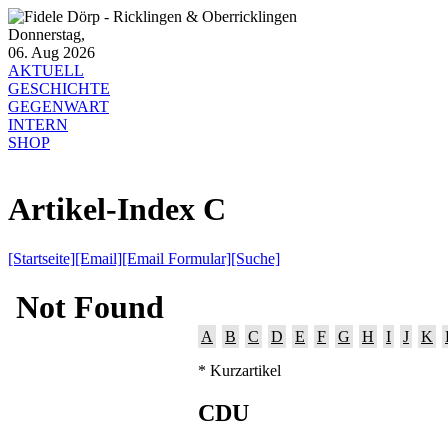
Donnerstag,
06. Aug 2026
AKTUELL
GESCHICHTE
GEGENWART
INTERN
SHOP
Artikel-Index C
[Startseite]
[Email]
[Email Formular]
[Suche]
A
B
C
D
E
F
G
H
I
J
K
* Kurzartikel
CDU