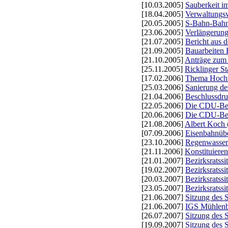
[10.03.2005]
Sauberkeit i
[18.04.2005]
Verwaltungsv
[20.05.2005]
S-Bahn-Bahnh
[23.06.2005]
Verlängerun
[21.07.2005]
Bericht aus 
[21.09.2005]
Bauarbeiten 
[21.10.2005]
Anträge zum
[25.11.2005]
Ricklinger S
[17.02.2006]
Thema Hochw
[25.03.2006]
Sanierung d
[21.04.2006]
Beschlussdru
[22.05.2006]
Die CDU-Bezi
[20.06.2006]
Die CDU-Bezi
[21.08.2006]
Albert Koch
[07.09.2006]
Eisenbahnüb
[23.10.2006]
Regenwasser-
[21.11.2006]
Konstituieren
[21.01.2007]
Bezirksratss
[19.02.2007]
Bezirksratss
[20.03.2007]
Bezirksratss
[23.05.2007]
Bezirksratss
[21.06.2007]
Sitzung des S
[21.06.2007]
IGS Mühlenb
[26.07.2007]
Sitzung des S
[19.09.2007]
Sitzung des 