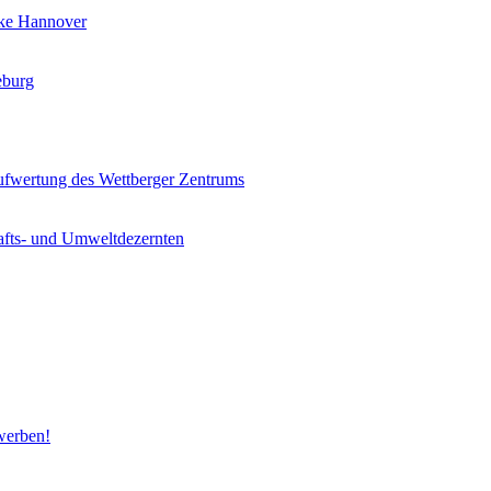
rke Hannover
eburg
ufwertung des Wettberger Zentrums
afts- und Umweltdezernten
werben!