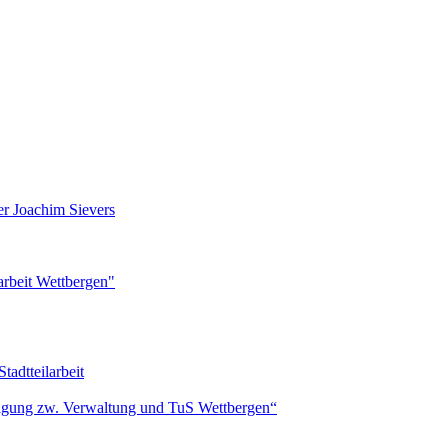
er Joachim Sievers
larbeit Wettbergen"
tadtteilarbeit
inigung zw. Verwaltung und TuS Wettbergen“