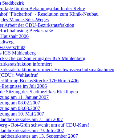
m Stadtbezirk
orlage für den Bebauungsplan In der Rehre
of "Fischerhof" - Resolution zum Klinik-Neubau
g des Manele-Süss-Weges
der Arbeit der CDU-Bezirksratsfraktion
Hochbahnsteig Beekestraße
 Haushalt 2006
tadtweg
asserschutz
es IGS Mühlenberg
cksache zur Sanierung der IGS Mühlenberg
rksratsfraktion informiert
rksratsfraktion informiert: Hochwasserschutzmaßnahmen
 (CDU): Wahlaufruf
erführung Beeke/Strecke 1760/km 5,406
Ereignisse im Juli 2006
de Sitzung des Stadtbezirkes Ricklingen
itzung am 11. Januar 2007
itzung am 08.02.2007
itzung am 08.03.2007
itzung am 10. Mai 2007
tadtbezirksrates am 7. Juni 2007
erg - Rot-Grün schwenkt um auf CDU-Kurs!
tadtbezirksrates am 19. Juli 2007
Stadtbezirksrates am 13. September 2007