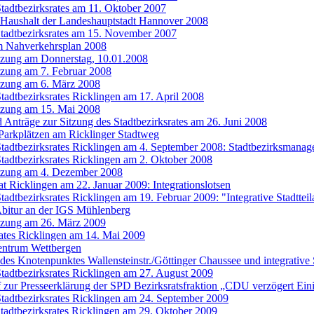
Stadtbezirksrates am 11. Oktober 2007
Haushalt der Landeshauptstadt Hannover 2008
Stadtbezirksrates am 15. November 2007
m Nahverkehrsplan 2008
itzung am Donnerstag, 10.01.2008
itzung am 7. Februar 2008
itzung am 6. März 2008
Stadtbezirksrates Ricklingen am 17. April 2008
itzung am 15. Mai 2008
 Anträge zur Sitzung des Stadtbezirksrates am 26. Juni 2008
Parkplätzen am Ricklinger Stadtweg
Stadtbezirksrates Ricklingen am 4. September 2008: Stadtbezirksmanag
Stadtbezirksrates Ricklingen am 2. Oktober 2008
itzung am 4. Dezember 2008
at Ricklingen am 22. Januar 2009: Integrationslotsen
tadtbezirksrates Ricklingen am 19. Februar 2009: "Integrative Stadttei
Abitur an der IGS Mühlenberg
itzung am 26. März 2009
rates Ricklingen am 14. Mai 2009
entrum Wettbergen
es Knotenpunktes Wallensteinstr./Göttinger Chaussee und integrative S
Stadtbezirksrates Ricklingen am 27. August 2009
f zur Presseerklärung der SPD Bezirksratsfraktion „CDU verzögert E
Stadtbezirksrates Ricklingen am 24. September 2009
Stadtbezirksrates Ricklingen am 29. Oktober 2009