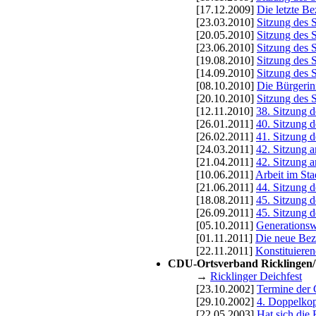
[17.12.2009]
Die letzte Be
[23.03.2010]
Sitzung des 
[20.05.2010]
Sitzung des 
[23.06.2010]
Sitzung des 
[19.08.2010]
Sitzung des 
[14.09.2010]
Sitzung des 
[08.10.2010]
Die Bürgerin
[20.10.2010]
Sitzung des 
[12.11.2010]
38. Sitzung d
[26.01.2011]
40. Sitzung d
[26.02.2011]
41. Sitzung d
[24.03.2011]
42. Sitzung 
[21.04.2011]
42. Sitzung 
[10.06.2011]
Arbeit im Sta
[21.06.2011]
44. Sitzung d
[18.08.2011]
45. Sitzung d
[26.09.2011]
45. Sitzung d
[05.10.2011]
Generationsw
[01.11.2011]
Die neue Bezi
[22.11.2011]
Konstituieren
CDU-Ortsverband Ricklingen
→
Ricklinger Deichfest
[23.10.2002]
Termine der
[29.10.2002]
4. Doppelkop
[22.05.2003]
Hat sich die