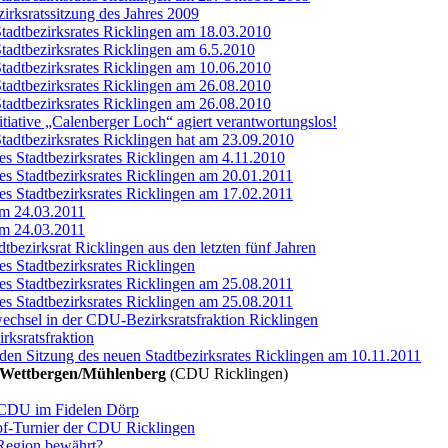
zirksratssitzung des Jahres 2009
Stadtbezirksrates Ricklingen am 18.03.2010
Stadtbezirksrates Ricklingen am 6.5.2010
Stadtbezirksrates Ricklingen am 10.06.2010
Stadtbezirksrates Ricklingen am 26.08.2010
Stadtbezirksrates Ricklingen am 26.08.2010
itiative „Calenberger Loch“ agiert verantwortungslos!
Stadtbezirksrates Ricklingen hat am 23.09.2010
es Stadtbezirksrates Ricklingen am 4.11.2010
es Stadtbezirksrates Ricklingen am 20.01.2011
es Stadtbezirksrates Ricklingen am 17.02.2011
am 24.03.2011
am 24.03.2011
dtbezirksrat Ricklingen aus den letzten fünf Jahren
es Stadtbezirksrates Ricklingen
es Stadtbezirksrates Ricklingen am 25.08.2011
es Stadtbezirksrates Ricklingen am 25.08.2011
echsel in der CDU-Bezirksratsfraktion Ricklingen
rksratsfraktion
den Sitzung des neuen Stadtbezirksrates Ricklingen am 10.11.2011
/Wettbergen/Mühlenberg
(CDU Ricklingen)
 CDU im Fidelen Dörp
f-Turnier der CDU Ricklingen
 Region bewährt?