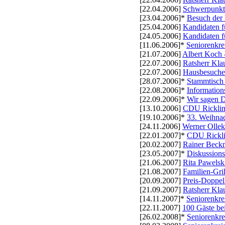
[22.04.2006]
Schwerpunkte
[23.04.2006]*
Besuch der
[25.04.2006]
Kandidaten fü
[24.05.2006]
Kandidaten f
[11.06.2006]*
Seniorenkre
[21.07.2006]
Albert Koch 
[22.07.2006]
Ratsherr Kla
[22.07.2006]
Hausbesuche 
[28.07.2006]*
Stammtisch 
[22.08.2006]*
Informatio
[22.09.2006]*
Wir sagen 
[13.10.2006]
CDU Rickling
[19.10.2006]*
33. Weihnac
[24.11.2006]
Werner Ollek
[22.01.2007]*
CDU Rickli
[20.02.2007]
Rainer Beckm
[23.05.2007]*
Diskussions
[21.06.2007]
Rita Pawelski
[21.08.2007]
Familien-Gril
[20.09.2007]
Preis-Doppel
[21.09.2007]
Ratsherr Kla
[14.11.2007]*
Seniorenkre
[22.11.2007]
100 Gäste be
[26.02.2008]*
Seniorenkre