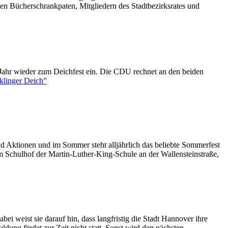
en Bücherschrankpaten, Mitgliedern des Stadtbezirksrates und
Jahr wieder zum Deichfest ein. Die CDU rechnet an den beiden
klinger Deich”
 und Aktionen und im Sommer steht alljährlich das beliebte Sommerfest
dem Schulhof der Martin-Luther-King-Schule an der Wallensteinstraße,
i weist sie darauf hin, dass langfristig die Stadt Hannover ihre
ung findet zur Zeit nicht statt. Sonst wird den nächsten