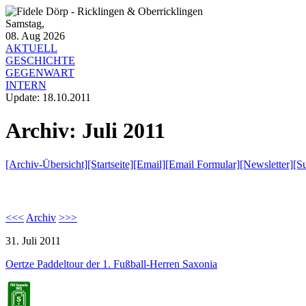
Samstag,
08. Aug 2026
AKTUELL
GESCHICHTE
GEGENWART
INTERN
Update:
18.10.2011
Archiv: Juli 2011
[Archiv-Übersicht]
[Startseite]
[Email]
[Email Formular]
[Newsletter]
[S
<<<
Archiv
>>>
31. Juli 2011
Oertze Paddeltour der 1. Fußball-Herren Saxonia