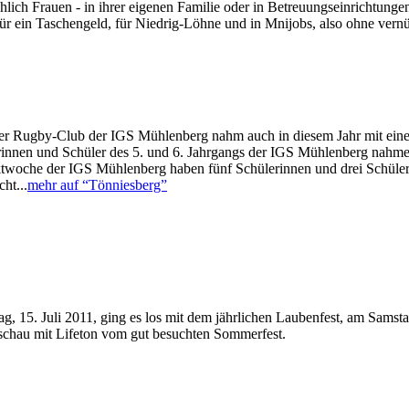
lich Frauen - in ihrer eigenen Familie oder in Betreuungseinrichtunge
 für ein Taschengeld, für Niedrig-Löhne und in Mnijobs, also ohne vern
er Rugby-Club der IGS Mühlenberg nahm auch in diesem Jahr mit einer
lerinnen und Schüler des 5. und 6. Jahrgangs der IGS Mühlenberg nahm
ektwoche der IGS Mühlenberg haben fünf Schülerinnen und drei Schül
ht...
mehr auf “Tönniesberg”
tag, 15. Juli 2011, ging es los mit dem jährlichen Laubenfest, am Sams
schau mit Lifeton vom gut besuchten Sommerfest.