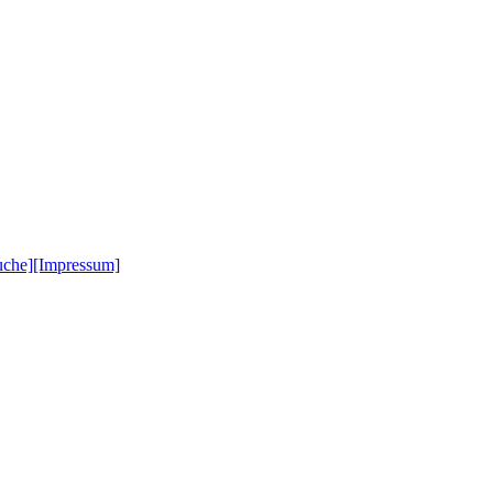
uche]
[Impressum]