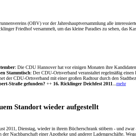
rbrunnenvereins (OBV) vor der Jahreshauptversammlung alle interessierte
cklinger Friedhof versammelt, um das kleine Paradies zu sehen, das Kas
ptember
: Die CDU Hannover hat vor einigen Monaten ihre Kandidatenl
hen Stammtisch
: Der CDU-Ortsverband veranstaltet regelmäßig einen
fnet der CDU-Ortsverband mit einer großen Radtour durch den Stadtbe
bert-Straße gefunden?
++
16. Ricklinger Deichfest 2011
...
mehr
em Standort wieder aufgestellt
st 2011, Dienstag, wieder in ihrem Bücherschrank stöbern - und zwar
, in der Nachbarschaft einer Apotheke und anderer Ladengeschäfte. W