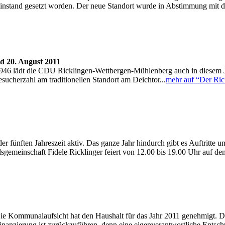
instand gesetzt worden. Der neue Standort wurde in Abstimmung mit d
nd 20. August 2011
1946 lädt die CDU Ricklingen-Wettbergen-Mühlenberg auch in diesem 
ucherzahl am traditionellen Standort am Deichtor...
mehr auf “Der Ric
 der fünften Jahreszeit aktiv. Das ganze Jahr hindurch gibt es Auftritte
alsgemeinschaft Fidele Ricklinger feiert von 12.00 bis 19.00 Uhr auf 
Die Kommunalaufsicht hat den Haushalt für das Jahr 2011 genehmigt. Dabe
nzierung ist zurückzuführen, denn eine eigenverantwortliche Entschuld