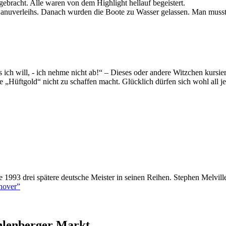
ebracht. Alle waren von dem Highlight hellauf begeistert.
nuverleihs. Danach wurden die Boote zu Wasser gelassen. Man musste 
 ich will, - ich nehme nicht ab!“ – Dieses oder andere Witzchen kursi
e „Hüftgold“ nicht zu schaffen macht. Glücklich dürfen sich wohl all j
1993 drei spätere deutsche Meister in seinen Reihen. Stephen Melvil
nover”
hlenberger Markt