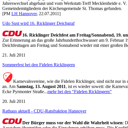
Jahreswechsel abgebaut und vom Werkstatt-Treff Mecklenheide e. V. 
Gemeindemitgliedern der Kirchengemeinde St. Thomas gefunden.
[PM
LH Hannover
, 22.07.2011]
Udo Sust wird 16. Ricklinger Deichgraf
16. Ricklinger Deichfest am Freitag/Sonnabend, 19. u
Zur Erinnerung an das große Jahrhunderthochwasser am 9. Februar 
Deichfesttagen am Freitag und Sonnabend wieder mit einer großen Bes
21. Juli 2011
Sommerfest bei den Fidelen Ricklingern
Karnevalsvereine, wie die Fidelen Ricklinger, sind nicht nur in
an. Am
Samstag, 13. August 2011
, ist es wieder soweit: die Karnev
Ecke Pyrmonter Straße...
mehr bei den “Fidelen Ricklingern”
20. Juli 2011
Rathaus aktuell - CDU-Ratsfraktion Hannover
Der Bürger muss vor der Wahl die Wahrheit wissen
: 
Ausgaben überprüfen oder die Einnahmen erhöhen muss. Die Kreditfina