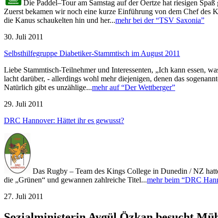
Die Paddel–Tour am Samstag auf der Oertze hat riesigen Spaß g
Zuerst bekamen wir noch eine kurze Einführung von dem Chef des Ka
die Kanus schaukelten hin und her...
mehr bei der “TSV Saxonia”
30. Juli 2011
Selbsthilfegruppe Diabetiker-Stammtisch im August 2011
Liebe Stammtisch-Teilnehmer und Interessenten, „Ich kann essen, was
lacht darüber, - allerdings wohl mehr diejenigen, denen das sogenannt
Natürlich gibt es unzählige...
mehr auf “Der Wettberger”
29. Juli 2011
DRC Hannover: Hättet ihr es gewusst?
Das Rugby – Team des Kings College in Dunedin / NZ hatte 
die „Grünen“ und gewannen zahlreiche Titel...
mehr beim “DRC Han
27. Juli 2011
Sozialministerin Aygül Özkan besucht Mü