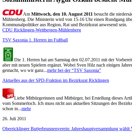
Am
Mittwoch, den 10. August 2011
besucht die niedersä
Mühlenberg. Die Ministerin wird von 15-16 Uhr einen Rundgang üb
Kommunalpolitiker aus Region, Rat und Bezirksrat anwesend sein.
CDU Ricklingen-Wettbergen-Mühlenberg
TSV Saxonia 1. Herren im Fußball
Die 1. Herren hat am Samstag den 02.07.2011 mit der Vorbereit
aber mit neuen Spielern ergänzt. Wobei Sven Hilz nach einigen Jahren
gemacht, wo wir ganz...
mehr bei der “TSV Saxonia”
Aktuelles aus der SPD-Fraktion im Bezirksrat Ricklingen
Liebe Mitbürgerinnen und Mitbürger, bei Erstellung dieses Arti
vom Sommerloch. Ich muss nicht aus aktuellen Sitzungen des Bezirksrat
schon in...
mehr
26. Juli 2011
Oberricklinger Butjerbrunnenverein: Jahreshauptversammlung wählt 