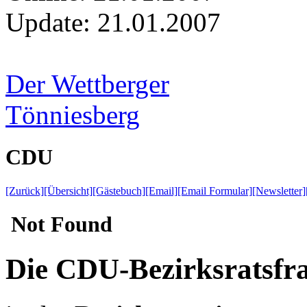
Update:
21.01.2007
Der Wettberger
Tönniesberg
CDU
[Zurück]
[Übersicht]
[Gästebuch]
[Email]
[Email Formular]
[Newsletter]
Die CDU-Bezirksratsfra