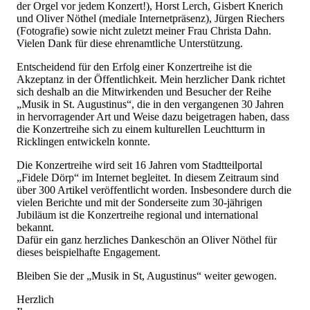
der Orgel vor jedem Konzert!), Horst Lerch, Gisbert Knerich
und Oliver Nöthel (mediale Internetpräsenz), Jürgen Riechers
(Fotografie) sowie nicht zuletzt meiner Frau Christa Dahn.
Vielen Dank für diese ehrenamtliche Unterstützung.
Entscheidend für den Erfolg einer Konzertreihe ist die
Akzeptanz in der Öffentlichkeit. Mein herzlicher Dank richtet
sich deshalb an die Mitwirkenden und Besucher der Reihe
„Musik in St. Augustinus“, die in den vergangenen 30 Jahren
in hervorragender Art und Weise dazu beigetragen haben, dass
die Konzertreihe sich zu einem kulturellen Leuchtturm in
Ricklingen entwickeln konnte.
Die Konzertreihe wird seit 16 Jahren vom Stadtteilportal
„Fidele Dörp“ im Internet begleitet. In diesem Zeitraum sind
über 300 Artikel veröffentlicht worden. Insbesondere durch die
vielen Berichte und mit der Sonderseite zum 30-jährigen
Jubiläum ist die Konzertreihe regional und international
bekannt.
Dafür ein ganz herzliches Dankeschön an Oliver Nöthel für
dieses beispielhafte Engagement.
Bleiben Sie der „Musik in St, Augustinus“ weiter gewogen.
Herzlich