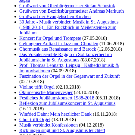
Jagau
Grußwort von Oberbürgermeister Stefan Schostok
Grußwort von Bezirksbürgermeister Andreas Markurth
Grußwort der Evangelischen Kirchen
30 Jahre - Musik verbindet: Musik in St. Augustinus
(1988-2018) - Ein Rückblick in Meilensteinen zum
Jubiläum
Konzert für Orgel und Trompete
(27.05.2018)
Gelungener Auftakt in Jazz und Chorälen
(11.06.2018)
Chormusik aus Renaissance und Barock
(12.06.2018)
Das Vokalensemble Raggio di Sol konzertiert im
Jubiläumsjahr in St. Augustinus
(08.07.2018)
Prof. Thomas Lennartz, Leipzig - Kathedralmusik &
Improvisationen
(04.09.2018)
Faszination der Orgel in der Gegenwart und Zukunft
(02.10.2018)
Violine trifft Orgel
(02.10.2018)
Ökumenische Marienvesper
(23.10.2018)
Festliches Jubiläumskonzert 1988-2018
(05.11.2018)
Reflexion zum Jubiläumskonzert in St. Augustinus
(16.11.2018)
Winfried Dahn: Mein herzlicher Dank
(16.11.2018)
Chor trifft Orgel
(18.11.2018)
Musik verbindet Konfessionen
(04.12.2018)
Ricklingen singt und St. Augustinus leuchtet!