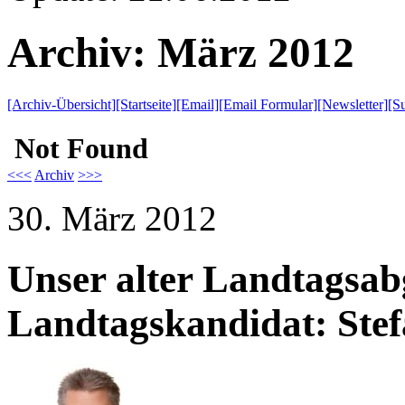
Archiv: März 2012
[Archiv-Übersicht]
[Startseite]
[Email]
[Email Formular]
[Newsletter]
[S
<<<
Archiv
>>>
30. März 2012
Unser alter Landtagsabg
Landtagskandidat: Stef