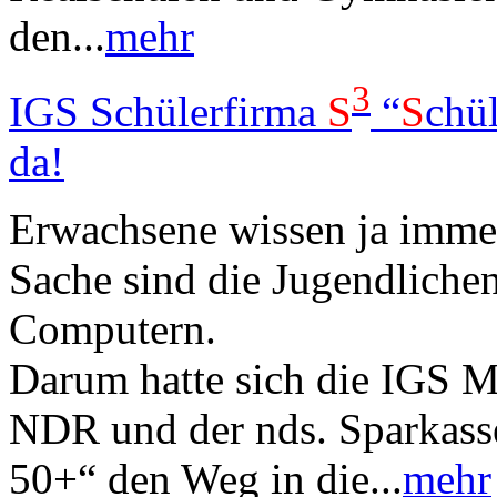
den...
mehr
3
IGS Schülerfirma
S
“
S
chü
da!
Erwachsene wissen ja immer 
Sache sind die Jugendliche
Computern.
Darum hatte sich die IGS M
NDR und der nds. Sparkasse
50+“ den Weg in die...
mehr