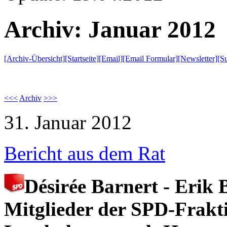
Archiv: Januar 2012
[Archiv-Übersicht]
[Startseite]
[Email]
[Email Formular]
[Newsletter]
[S
<<<
Archiv
>>>
31. Januar 2012
Bericht aus dem Rat
Désirée Barnert - Erik 
Mitglieder der SPD-Frakt