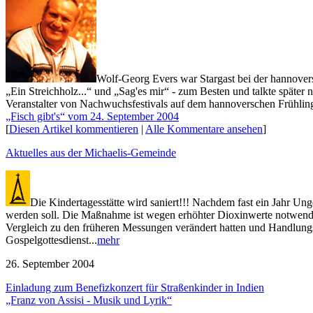
Wolf-Georg Evers war Stargast bei der hannovers
„Ein Streichholz...“ und „Sag'es mir“ - zum Besten und talkte spät
Veranstalter von Nachwuchsfestivals auf dem hannoverschen Frühling
„Fisch gibt's“ vom 24. September 2004
[
Diesen Artikel kommentieren
|
Alle Kommentare ansehen
]
Aktuelles aus der Michaelis-Gemeinde
Die Kindertagesstätte wird saniert!!!
Nachdem fast ein Jahr Unge
werden soll. Die Maßnahme ist wegen erhöhter Dioxinwerte notwend
Vergleich zu den früheren Messungen verändert hatten und Handlung
Gospelgottesdienst...
mehr
26. September 2004
Einladung zum Benefizkonzert für Straßenkinder in Indien
„Franz von Assisi - Musik und Lyrik“