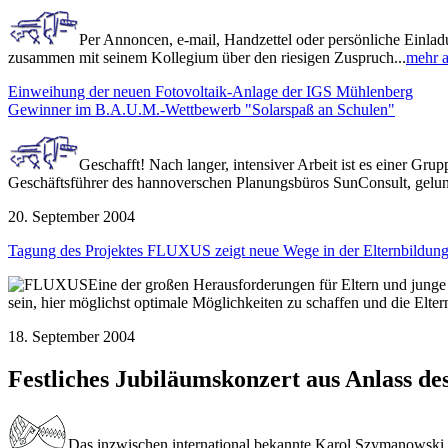
Per Annoncen, e-mail, Handzettel oder persönliche Einlad
zusammen mit seinem Kollegium über den riesigen Zuspruch...
mehr a
Einweihung der neuen Fotovoltaik-Anlage der IGS Mühlenberg
Gewinner im B.A.U.M.-Wettbewerb "Solarspaß an Schulen"
Geschafft! Nach langer, intensiver Arbeit ist es einer G
Geschäftsführer des hannoverschen Planungsbüros SunConsult, gelung
20. September 2004
Tagung des Projektes FLUXUS zeigt neue Wege in der Elternbildun
Eine der großen Herausforderungen für Eltern und jung
sein, hier möglichst optimale Möglichkeiten zu schaffen und die Elte
18. September 2004
Festliches Jubiläumskonzert aus Anlass de
Das inzwischen international bekannte
Karol Szymanowski 