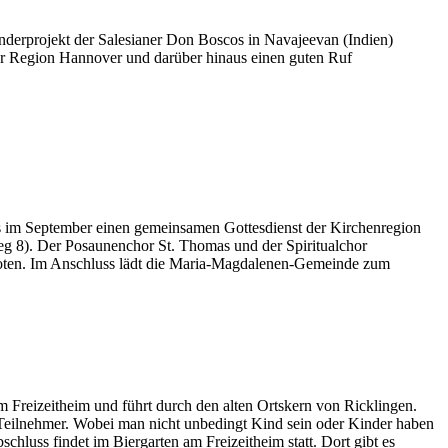
inderprojekt der Salesianer Don Boscos in Navajeevan (Indien)
 der Region Hannover und darüber hinaus einen guten Ruf
as im September einen gemeinsamen Gottesdienst der Kirchenregion
 8). Der Posaunenchor St. Thomas und der Spiritualchor
geboten. Im Anschluss lädt die Maria-Magdalenen-Gemeinde zum
m Freizeitheim und führt durch den alten Ortskern von Ricklingen.
 Teilnehmer. Wobei man nicht unbedingt Kind sein oder Kinder haben
uss findet im Biergarten am Freizeitheim statt. Dort gibt es