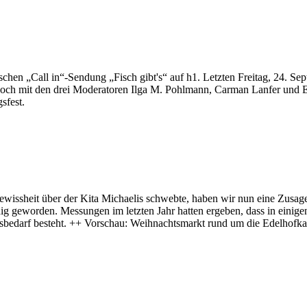
chen „Call in“-Sendung „Fisch gibt's“ auf h1. Letzten Freitag, 24. S
er noch mit den drei Moderatoren Ilga M. Pohlmann, Carman Lanfer und 
sfest.
wissheit über der Kita Michaelis schwebte, haben wir nun eine Zusage
ig geworden. Messungen im letzten Jahr hatten ergeben, dass in ein
sbedarf besteht. ++ Vorschau: Weihnachtsmarkt rund um die Edelhofkap