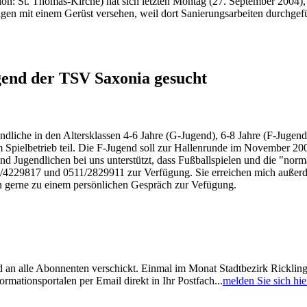
ion: St. Thomas-Kirche) hat sich letzten Montag (27. September 2004),
agen mit einem Gerüst versehen, weil dort Sanierungsarbeiten durchgef
gend der TSV Saxonia gesucht
dliche in den Altersklassen 4-6 Jahre (G-Jugend), 6-8 Jahre (F-Jugend
m Spielbetrieb teil. Die F-Jugend soll zur Hallenrunde im November 2
nd Jugendlichen bei uns unterstützt, dass Fußballspielen und die "nor
0/4229817 und 0511/2829911 zur Verfügung. Sie erreichen mich außerd
 gerne zu einem persönlichen Gespräch zur Vefügung.
 an alle Abonnenten verschickt. Einmal im Monat Stadtbezirk Ricklin
mationsportalen per Email direkt in Ihr Postfach...
melden Sie sich hie