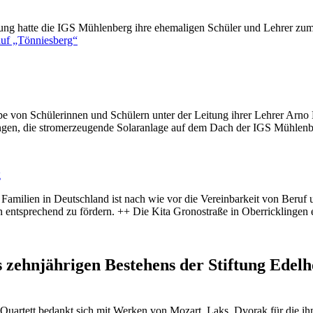
ung hatte die IGS Mühlenberg ihre ehemaligen Schüler und Lehrer zum F
uf „Tönniesberg“
ruppe von Schülerinnen und Schülern unter der Leitung ihrer Lehrer A
en, die stromerzeugende Solaranlage auf dem Dach der IGS Mühlenberg
g
e Familien in Deutschland ist nach wie vor die Vereinbarkeit von Ber
rn entsprechend zu fördern. ++ Die
Kita Gronostraße in Oberricklingen
e
s zehnjährigen Bestehens der Stiftung Edelh
Quartett
bedankt sich mit Werken von Mozart, Laks, Dvorak für die ih