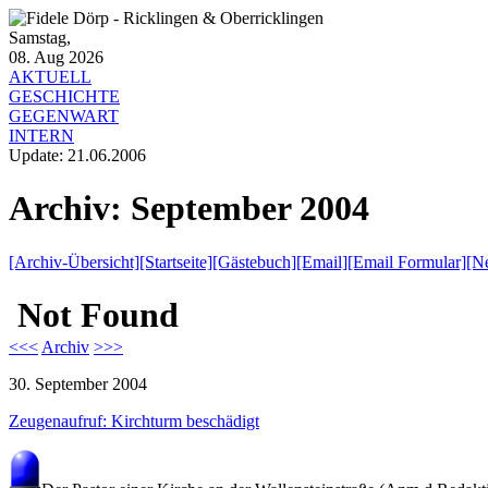
Samstag,
08. Aug 2026
AKTUELL
GESCHICHTE
GEGENWART
INTERN
Update:
21.06.2006
Archiv: September 2004
[Archiv-Übersicht]
[Startseite]
[Gästebuch]
[Email]
[Email Formular]
[Ne
<<<
Archiv
>>>
30. September 2004
Zeugenaufruf: Kirchturm beschädigt