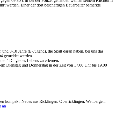
 gegen 09.30 Uhr bei der Polizei gemeldet, weil an seinem Kirchturm
ührt werden. Einer der dort beschäftigen Bauarbeiter bemerkte
) und 8-10 Jahre (E-Jugend), die Spaß daran haben, bei uns das
004 gemeldet werden.
malen" Dinge des Lebens zu erlernen.
em Dienstag und Donnerstag in der Zeit von 17.00 Uhr bis 19.00
gen kompakt: Neues aus Ricklingen, Oberricklingen, Wettbergen,
r an