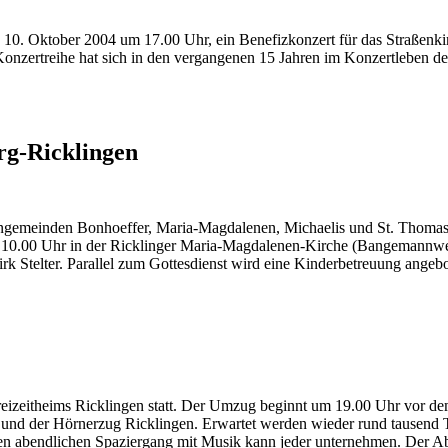
n 10. Oktober 2004 um 17.00 Uhr
, ein Benefizkonzert für das Straßenk
le Konzertreihe hat sich in den vergangenen 15 Jahren im Konzertleben
rg-Ricklingen
rchengemeinden Bonhoeffer, Maria-Magdalenen, Michaelis und St. Thom
 10.00 Uhr in der Ricklinger Maria-Magdalenen-Kirche (Bangemannweg
 Dirk Stelter. Parallel zum Gottesdienst wird eine Kinderbetreuung an
reizeitheims Ricklingen statt. Der Umzug beginnt um 19.00 Uhr vor de
g und der Hörnerzug Ricklingen. Erwartet werden wieder rund tausend
abendlichen Spaziergang mit Musik kann jeder unternehmen. Der Abschl