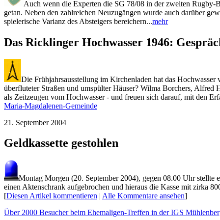
Auch wenn die Experten die SG 78/08 in der zweiten Rugby-Bund
getan. Neben den zahlreichen Neuzugängen wurde auch darüber gewacht
spielerische Varianz des Absteigers bereichern...
mehr
Das Ricklinger Hochwasser 1946: Gespräc
Die Frühjahrsausstellung im Kirchenladen hat das Hochwasser v
überfluteter Straßen und umspülter Häuser? Wilma Borchers, Alfre
als Zeitzeugen vom Hochwasser - und freuen sich darauf, mit den Er
Maria-Magdalenen-Gemeinde
21. September 2004
Geldkassette gestohlen
Montag Morgen (20. September 2004), gegen 08.00 Uhr stellte ein
einen Aktenschrank aufgebrochen und hieraus die Kasse mit zirka 800
[
Diesen Artikel kommentieren
|
Alle Kommentare ansehen
]
Über 2000 Besucher beim Ehemaligen-Treffen in der IGS Mühlenbe