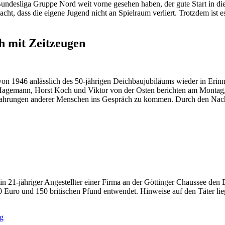
esliga Gruppe Nord weit vorne gesehen haben, der gute Start in die S
, dass die eigene Jugend nicht an Spielraum verliert. Trotzdem ist es
h mit Zeitzeugen
on 1946 anlässlich des 50-jährigen Deichbaujubiläums wieder in Erinn
d Hagemann, Horst Koch und Viktor von der Osten berichten am Mont
fahrungen anderer Menschen ins Gespräch zu kommen. Durch den Nachmi
 21-jähriger Angestellter einer Firma an der Göttinger Chaussee den Di
 Euro und 150 britischen Pfund entwendet. Hinweise auf den Täter lieg
rg