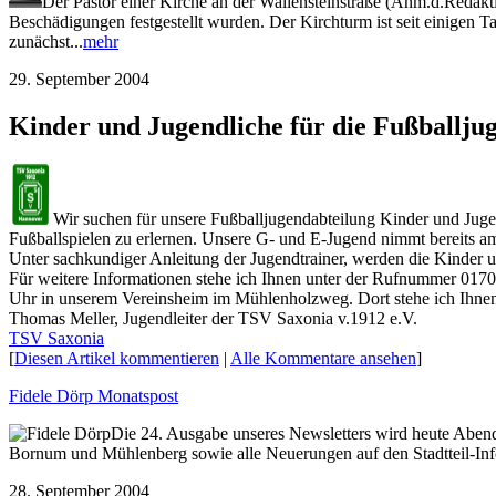
Der Pastor einer Kirche an der Wallensteinstraße (Anm.d.Redakt
Beschädigungen festgestellt wurden. Der Kirchturm ist seit einigen T
zunächst...
mehr
29. September 2004
Kinder und Jugendliche für die Fußballju
Wir suchen für unsere Fußballjugendabteilung Kinder und Jugen
Fußballspielen zu erlernen. Unsere G- und E-Jugend nimmt bereits a
Unter sachkundiger Anleitung der Jugendtrainer, werden die Kinder u
Für weitere Informationen stehe ich Ihnen unter der Rufnummer 017
Uhr in unserem Vereinsheim im Mühlenholzweg. Dort stehe ich Ihnen
Thomas Meller, Jugendleiter der TSV Saxonia v.1912 e.V.
TSV Saxonia
[
Diesen Artikel kommentieren
|
Alle Kommentare ansehen
]
Fidele Dörp Monatspost
Die 24. Ausgabe unseres Newsletters wird heute Abend
Bornum und Mühlenberg sowie alle Neuerungen auf den Stadtteil-Infor
28. September 2004