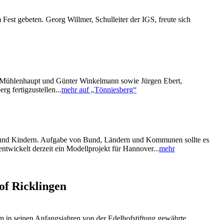
est gebeten. Georg Willmer, Schulleiter der IGS, freute sich
rno Mühlenhaupt und Günter Winkelmann sowie Jürgen Ebert,
 fertigzustellen...
mehr auf „Tönniesberg“
uf und Kindern. Aufgabe von Bund, Ländern und Kommunen sollte es
ntwickelt derzeit ein Modellprojekt für Hannover...
mehr
of Ricklingen
m in seinen Anfangsjahren von der Edelhofstiftung gewährte