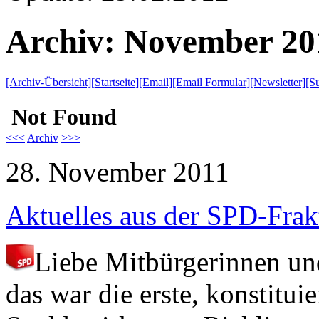
Archiv: November 20
[Archiv-Übersicht]
[Startseite]
[Email]
[Email Formular]
[Newsletter]
[S
<<<
Archiv
>>>
28. November 2011
Aktuelles aus der SPD-Frak
Liebe Mitbürgerinnen un
das war die erste, konstitu