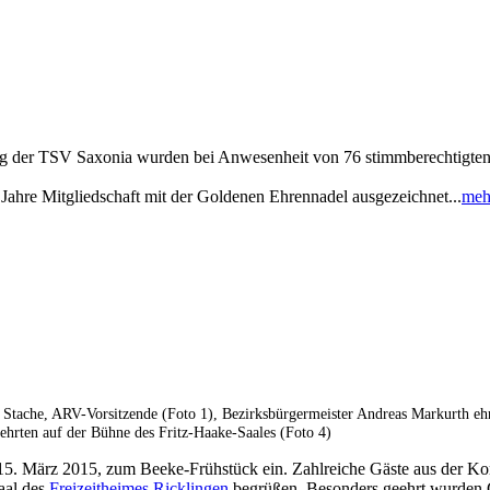
g der TSV Saxonia wurden bei Anwesenheit von 76 stimmberechtigten V
ahre Mitgliedschaft mit der Goldenen Ehrennadel ausgezeichnet...
meh
e Stache, ARV-Vorsitzende (Foto 1), Bezirksbürgermeister Andreas Markurth e
ehrten auf der Bühne des Fritz-Haake-Saales (Foto 4)
15. März 2015, zum Beeke-Frühstück ein. Zahlreiche Gäste aus der K
aal des
Freizeitheimes Ricklingen
begrüßen. Besonders geehrt wurden 