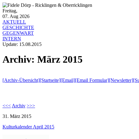
Freitag,
07. Aug 2026
AKTUELL
GESCHICHTE
GEGENWART
INTERN
Update: 15.08.2015
Archiv: März 2015
[Archiv-Übersicht]
[Startseite]
[Email]
[Email Formular]
[Newsletter]
[S
<<<
Archiv
>>>
31. März 2015
Kulturkalender April 2015