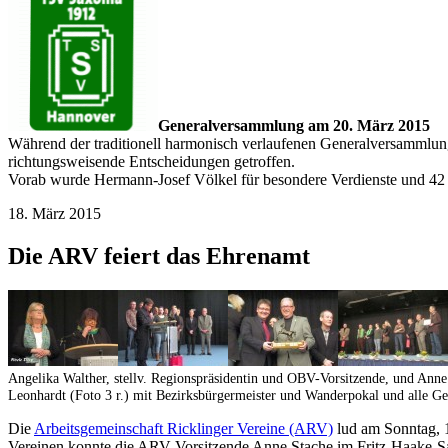
Generalversammlung am 20. März 2015
Während der traditionell harmonisch verlaufenen Generalversammlun
richtungsweisende Entscheidungen getroffen.
Vorab wurde Hermann-Josef Völkel für besondere Verdienste und 42 J
18. März 2015
Die ARV feiert das Ehrenamt
Angelika Walther, stellv. Regionspräsidentin und OBV-Vorsitzende, und Ann
Leonhardt (Foto 3 r.) mit Bezirksbürgermeister und Wanderpokal und alle Ge
Die
Arbeitsgemeinschaft Ricklinger Vereine (ARV)
lud am Sonntag, 
Vereinen konnte die ARV-Vorsitzende Anne Stache im Fritz-Haake-S