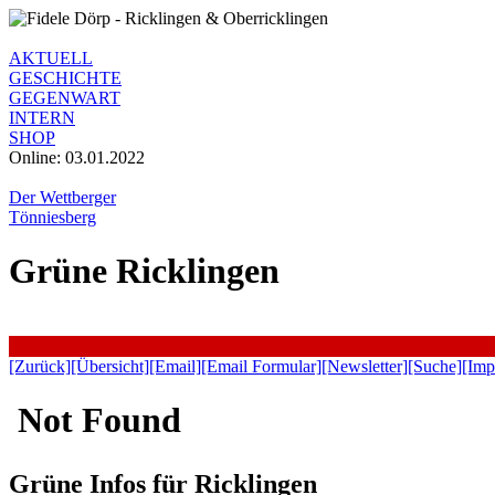
AKTUELL
GESCHICHTE
GEGENWART
INTERN
SHOP
Online: 03.01.2022
Der Wettberger
Tönniesberg
Grüne Ricklingen
[Zurück]
[Übersicht]
[Email]
[Email Formular]
[Newsletter]
[Suche]
[Imp
Grüne Infos für Ricklingen