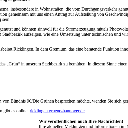
in Thema, insbesondere in Wohnstraßen, die vom Durchgangsverkehr gen
ktion gemeinsam mit uns einen Antrag zur Aufstellung von Geschwindi
 sein.
genutzt und könnten sinnvoll für die Stromerzeugung mittels Photovol
m Stadtbezirk aufzeigen, wie eine Umsetzung unter technischen und wir
onsbeirat Ricklingen. In dem Gremium, das eine beratende Funktion inne
as „Grün“ in unserem Stadtbezirk zu bemühen. In diesem Sinne einen h
ion von Bündnis 90/Die Grünen besprechen möchte, wenden Sie sich ge
 gibt es online:
ricklingen.gruene-hannover.de
Wir veröffentlichen auch Ihre Nachrichten!
Ihre aktuellen Meldungen und Informationen im 