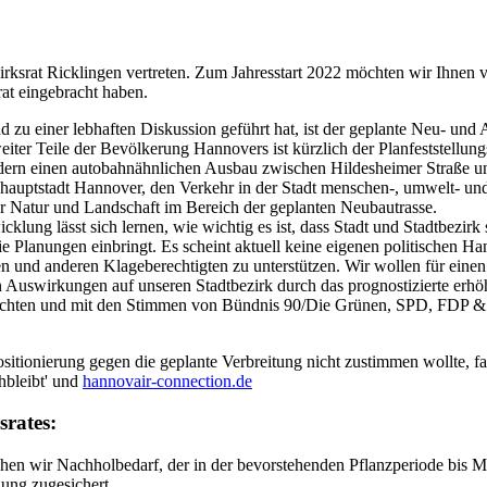
irksrat Ricklingen vertreten. Zum Jahresstart 2022 möchten wir Ihnen 
at eingebracht haben.
 zu einer lebhaften Diskussion geführt hat, ist der geplante Neu- un
r Teile der Bevölkerung Hannovers ist kürzlich der Planfeststellungsb
ndern einen autobahnähnlichen Ausbau zwischen Hildesheimer Straße un
hauptstadt Hannover, den Verkehr in der Stadt menschen-, umwelt- und
er Natur und Landschaft im Bereich der geplanten Neubautrasse.
cklung lässt sich lernen, wie wichtig es ist, dass Stadt und Stadtbezi
e Planungen einbringt. Es scheint aktuell keine eigenen politischen Ha
en und anderen Klageberechtigten zu unterstützen. Wir wollen für eine
 Auswirkungen auf unseren Stadtbezirk durch das prognostizierte erh
achten und mit den Stimmen von Bündnis 90/Die Grünen, SPD, FDP & V
sitionierung gegen die geplante Verbreitung nicht zustimmen wollte, 
hbleibt' und
hannovair-connection.de
srates:
hen wir Nachholbedarf, der in der bevorstehenden Pflanzperiode bis M
ung zugesichert.