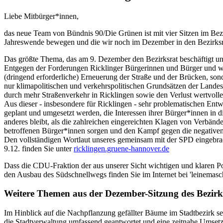
Liebe Mitbürger*innen,
das neue Team von Bündnis 90/Die Grünen ist mit vier Sitzen im Bez
Jahreswende bewegen und die wir noch im Dezember in den Bezirksr
Das größte Thema, das am 9. Dezember den Bezirksrat beschäftigt und
Entgegen der Forderungen Ricklinger Bürgerinnen und Bürger und weite
(dringend erforderliche) Erneuerung der Straße und der Brücken, so
nur klimapolitischen und verkehrspolitischen Grundsätzen der Landes
durch mehr Straßenverkehr in Ricklingen sowie den Verlust wertvoll
Aus dieser - insbesondere für Ricklingen - sehr problematischen Entwi
geplant und umgesetzt werden, die Interessen ihrer Bürger*innen in di
anderes bleibt, als die zahlreichen eingereichten Klagen von Verbänd
betroffenen Bürger*innen sorgen und den Kampf gegen die negativen
Den vollständigen Wortlaut unseres gemeinsam mit der SPD eingebr
9.12. finden Sie unter
ricklingen.gruene-hannover.de
Dass die CDU-Fraktion der aus unserer Sicht wichtigen und klaren Po
den Ausbau des Südschnellwegs finden Sie im Internet bei 'leinemasc
Weitere Themen aus der Dezember-Sitzung des Bezirk
Im Hinblick auf die Nachpflanzung gefällter Bäume im Stadtbezirk se
die Stadtverwaltung umfassend geantwortet und eine zeitnahe Umsetz