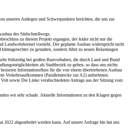
von unseren Anliegen und Schwerpunkten berichten, die uns zur
d Ausbau des Südschnellwegs.
eschluss zu diesem Projekt ergangen, der leider nicht nur die
d Landwehrkreisel vorsieht. Der geplante Ausbau widerspricht nicht
 klimagerechter zu gestalten, sondern führt zu neuen Belastungen
rk sehr frühzeitig bei großen Bauvorhaben, die durch Land und Bund
ndlungsmöglichkeiten als Stadtbezirk zu geben, so dass uns nichts
n besseren Informationsfluss für die von einem übertriebenen Ausbau
öhte Verkehrsaufkommen (Parallelstrecke zur A2) aufnehmen.
olt sowie Die Linke verabschiedeten Antrags aus der Sitzung vom
fanden wir sehr schade. Aktuelle Informationen zu den Klagen gegen
ai 2022 abgearbeitet werden kann. Auf unsere Anfrage hin hat uns