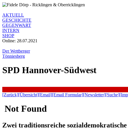
AKTUELL
GESCHICHTE
GEGENWART
INTERN
SHOP
Online: 28.07.2021
Der Wettberger
Tönniesberg
SPD Hannover-Südwest
[Zurück]
[Übersicht]
[Email]
[Email Formular]
[Newsletter]
[Suche]
[Imp
Zwei traditionsreiche sozialdemokratisch