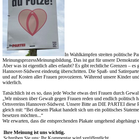
In Wahlkämpfen streiten politische Pa
MeinungsprozessMeinungsbildung. Das ist gut für unsere Demokratie.
Aber was ist eigentlich alles erlaubt? Es gibt rechtliche Grenzen 
Hannover-Südwest eindeutig überschritten. Die Spaß- und Satirepartei
und auf Kosten aller Frauen provozieren. Während unsere Kinder und J
widerlich.
Tatsächlich ist es so, dass jede Woche etwas drei Frauen durch Gewa
„Wir müssen über Gewalt gegen Frauen reden und endlich politisch h
Ortsvereins Hannover-Südwest. Unsere Bitte an DIE PARTEI diese Pla
gleich mit: “Bei diesem Plakat handelt sich um ein politisches Statem
besetzen möchten...“
Wir erwarten, dass die entsprechenden Plakate umgehend abgehängt 
Ihre Meinung ist uns wichtig.
Schreiben Sie uns: Ihr Kommentar wird veröffentlicht.