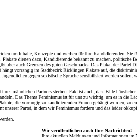
rteien um Inhalte, Konzepte und werben für ihre Kandidierenden. Sie f
 Plakate dienen dazu, Kandidierende bekannt zu machen, politische B
– es gibt aber auch Grenzen des guten Geschmacks. Das Plakat der Par
 hängt vorrangig im Stadtbezirk Ricklingen Plakate auf, die diskrimini
ugendlichen gegen sexistische Sprache sensibilisiert werden sollen, w
lt ihres männlichen Partners sterben. Fakt ist auch, dass Fälle häusli
andeln. Das Thema Feminismus ist für uns zu wichtig, um es in die Lä
kate, die vorrangig zu kandidierenden Frauen gehängt wurden, zu entf
ent unserer Partei, in dem wir Feminismus fordern und das leider okkup
werden.
Wir veröffentlichen auch Ihre Nachrichten!
Ihre aktuellen Meldungen und Informationen im 