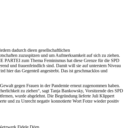
ördern dadurch dieen gesellschaftlichen
otschaften zuzuspitzen und um Aufmerksamkeit auf sich zu ziehen.
tei DIE PARTEI zum Thema Feminismus hat diese Grenze für die SPD
erend und frauenfeindlich sind. Damit will sie auf unterstem Niveau
ird hier das Gegenteil angestrebt. Das ist geschmacklos und
cher Gewalt gegen Frauen in der Pandemie erneut zugenommen haben.
cherlichkeit zu ziehen“, sagt Tanja Bankowsky, Vorsitzende des SPD
ernen, wurde abgelehnt. Die Begründung lieferte Juli Klippert
ierte und zu Unrecht negativ konnotierte Wort Fotze wieder positiv
Netzwerk Fidele Dörp.