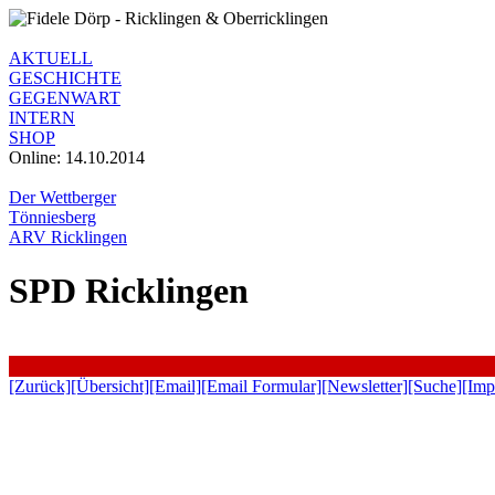
AKTUELL
GESCHICHTE
GEGENWART
INTERN
SHOP
Online: 14.10.2014
Der Wettberger
Tönniesberg
ARV Ricklingen
SPD Ricklingen
[Zurück]
[Übersicht]
[Email]
[Email Formular]
[Newsletter]
[Suche]
[Imp