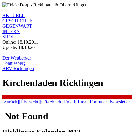
AKTUELL
GESCHICHTE
GEGENWART
INTERN
SHOP
Online: 18.10.2011
Update:
18.10.2011
Der Wettberger
Tönniesberg
ARV Ricklingen
Kirchenladen Ricklingen
[Zurück]
[Übersicht]
[Gästebuch]
[Email]
[Email Formular]
[Newsletter]
Ricklinger Kalender 2012