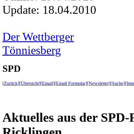
Update:
18.04.2010
Der Wettberger
Tönniesberg
SPD
[Zurück]
[Übersicht]
[Email]
[Email Formular]
[Newsletter]
[Suche]
[Imp
Aktuelles aus der SPD-
Ricklingen