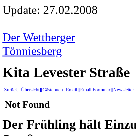
Update:
27.02.2008
Der Wettberger
Tönniesberg
Kita Levester Straße
[Zurück]
[Übersicht]
[Gästebuch]
[Email]
[Email Formular]
[Newsletter]
Der Frühling hält Einzu