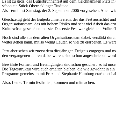
Es ist zu groß, das Butjerbrunnenfest auf dem gleichnamigen Platz in 
schon ein Stück Oberricklinger Tradition.
Als Termin ist Samstag, der 2. September 2006 vorgesehen. Auch wiede
Gleichzeitig geht der Butjerbrunnenverein, der das Fest ausrichtet und
Organisationsteam, das mit hohem Risiko und sehr viel Arbeit das ers
Kulturwüste geschehen musste. Das erste Fest war gleich ein Volltref
Noch sind alle aus dem alten Organisationsteam dabei, verstärkt dur
weiter gehen kann, mit so wenig Leuten so viel zu erarbeiten. Es wäre
Jetzt aber sehen wir zuerst dem diesjährigen Ereignis entgegen und möc
den vergangenen Jahren dabei waren, sind schon angeschrieben word
Bewährte Formen und Beteiligungen sind schon gesichert, so ist uns
Die Tagesstruktur wird auch erhalten bleiben, die wie gewohnt in e
Programm gemeinsam mit Fritz und Stephanie Hamburg erarbeitet ha
Also, Leute: Termin festhalten, kommen und mitmachen.