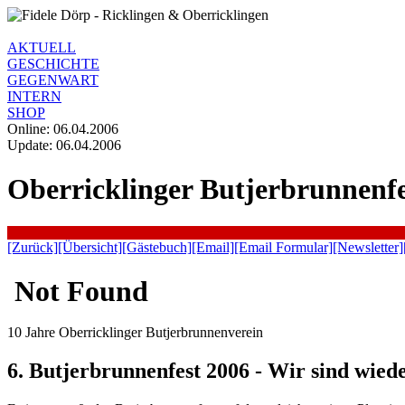
AKTUELL
GESCHICHTE
GEGENWART
INTERN
SHOP
Online: 06.04.2006
Update:
06.04.2006
Oberricklinger Butjerbrunnenfe
[Zurück]
[Übersicht]
[Gästebuch]
[Email]
[Email Formular]
[Newsletter]
10 Jahre Oberricklinger Butjerbrunnenverein
6. Butjerbrunnenfest 2006 - Wir sind wied