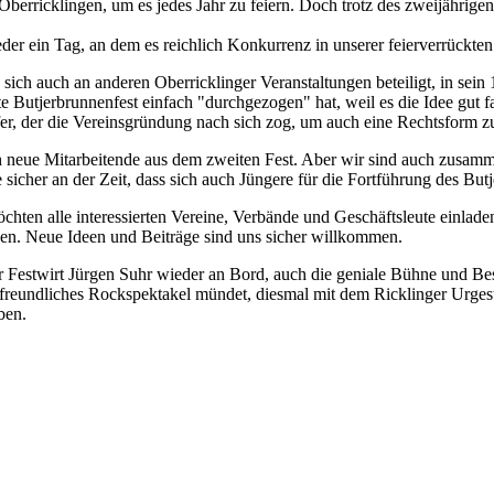
Oberricklingen, um es jedes Jahr zu feiern. Doch trotz des zweijährigen
r ein Tag, an dem es reichlich Konkurrenz in unserer feierverrückten 
 sich auch an anderen Oberricklinger Veranstaltungen beteiligt, in sein
te Butjerbrunnenfest einfach "durchgezogen" hat, weil es die Idee gut 
fer, der die Vereinsgründung nach sich zog, um auch eine Rechtsform zu
ch neue Mitarbeitende aus dem zweiten Fest. Aber wir sind auch zusamm
 sicher an der Zeit, dass sich auch Jüngere für die Fortführung des But
hten alle interessierten Vereine, Verbände und Geschäftsleute einladen,
en. Neue Ideen und Beiträge sind uns sicher willkommen.
er Festwirt Jürgen Suhr wieder an Bord, auch die geniale Bühne und B
in freundliches Rockspektakel mündet, diesmal mit dem Ricklinger Urg
ben.