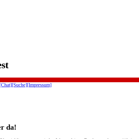
st
[Chat]
[Suche]
[Impressum]
er da!