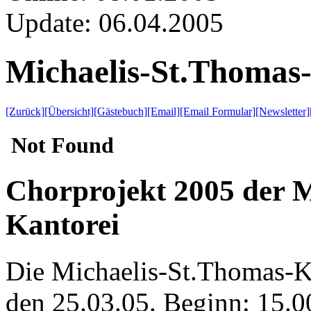
Update:
06.04.2005
Michaelis-St.Thomas
[Zurück]
[Übersicht]
[Gästebuch]
[Email]
[Email Formular]
[Newsletter]
Chorprojekt 2005 der M
Kantorei
Die Michaelis-St.Thomas-Ka
den 25.03.05. Beginn: 15.0