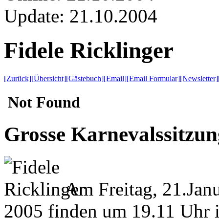
Update:
21.10.2004
Fidele Ricklinger
[Zurück]
[Übersicht]
[Gästebuch]
[Email]
[Email Formular]
[Newsletter]
Grosse Karnevalssitzun
Am
Freitag, 21.Jan
2005
finden um
19.11 Uhr 