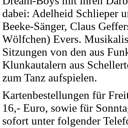
Dream-Boys mit ihren Darbi
dabei:
Adelheid Schlieper
u
Beeke-Sänger
,
Claus Geffer
Wölfchen) Evers
. Musikali
Sitzungen von den aus Fun
Klunkautalern
aus Scheller
zum Tanz aufspielen.
Kartenbestellungen für Fre
16,- Euro, sowie für Sonnta
sofort unter folgender Tele